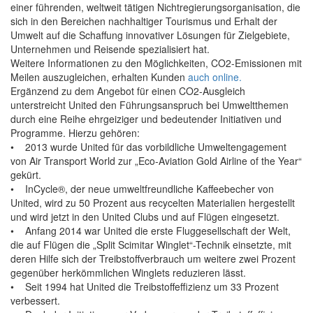
einer führenden, weltweit tätigen Nichtregierungsorganisation, die
sich in den Bereichen nachhaltiger Tourismus und Erhalt der
Umwelt auf die Schaffung innovativer Lösungen für Zielgebiete,
Unternehmen und Reisende spezialisiert hat.
Weitere Informationen zu den Möglichkeiten, CO2-Emissionen mit
Meilen auszugleichen, erhalten Kunden
auch online.
Ergänzend zu dem Angebot für einen CO2-Ausgleich
unterstreicht United den Führungsanspruch bei Umweltthemen
durch eine Reihe ehrgeiziger und bedeutender Initiativen und
Programme. Hierzu gehören:
• 2013 wurde United für das vorbildliche Umweltengagement
von Air Transport World zur „Eco-Aviation Gold Airline of the Year“
gekürt.
• InCycle®, der neue umweltfreundliche Kaffeebecher von
United, wird zu 50 Prozent aus recycelten Materialien hergestellt
und wird jetzt in den United Clubs und auf Flügen eingesetzt.
• Anfang 2014 war United die erste Fluggesellschaft der Welt,
die auf Flügen die „Split Scimitar Winglet“-Technik einsetzte, mit
deren Hilfe sich der Treibstoffverbrauch um weitere zwei Prozent
gegenüber herkömmlichen Winglets reduzieren lässt.
• Seit 1994 hat United die Treibstoffeffizienz um 33 Prozent
verbessert.