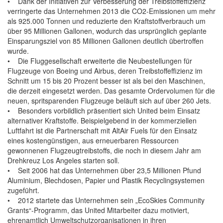
• Dank der Initiativen zur Verbesserung der Treibstoffeffizienz
verringerte das Unternehmen 2013 die CO2-Emissionen um mehr
als 925.000 Tonnen und reduzierte den Kraftstoffverbrauch um
über 95 Millionen Gallonen, wodurch das ursprünglich geplante
Einsparungsziel von 85 Millionen Gallonen deutlich übertroffen
wurde.
• Die Fluggesellschaft erweiterte die Neubestellungen für
Flugzeuge von Boeing und Airbus, deren Treibstoffeffizienz im
Schnitt um 15 bis 20 Prozent besser ist als bei den Maschinen,
die derzeit eingesetzt werden. Das gesamte Ordervolumen für die
neuen, spritsparenden Flugzeuge beläuft sich auf über 260 Jets.
• Besonders vorbildlich präsentiert sich United beim Einsatz
alternativer Kraftstoffe. Beispielgebend in der kommerziellen
Luftfahrt ist die Partnerschaft mit AltAir Fuels für den Einsatz
eines kostengünstigen, aus erneuerbaren Ressourcen
gewonnenen Flugzeugtreibstoffs, die noch in diesem Jahr am
Drehkreuz Los Angeles starten soll.
• Seit 2006 hat das Unternehmen über 23,5 Millionen Pfund
Aluminium, Blechdosen, Papier und Plastik Recyclingsystemen
zugeführt.
• 2012 startete das Unternehmen sein „EcoSkies Community
Grants“-Programm, das United Mitarbeiter dazu motiviert,
ehrenamtlich Umweltschutzorganisationen in ihren