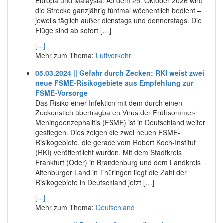
Europa und Malaysia. Ab dem 25. Oktober 2026 wird
die Strecke ganzjährig fünfmal wöchentlich bedient –
jeweils täglich außer dienstags und donnerstags. Die
Flüge sind ab sofort […]
[...]
Mehr zum Thema:
Luftverkehr
05.03.2024 || Gefahr durch Zecken: RKI weist zwei
neue FSME-Risikogebiete aus Empfehlung zur
FSME-Vorsorge
Das Risiko einer Infektion mit dem durch einen
Zeckenstich übertragbaren Virus der Frühsommer-
Meningoenzephalitis (FSME) ist in Deutschland weiter
gestiegen. Dies zeigen die zwei neuen FSME-
Risikogebiete, die gerade vom Robert Koch-Institut
(RKI) veröffentlicht wurden. Mit dem Stadtkreis
Frankfurt (Oder) in Brandenburg und dem Landkreis
Altenburger Land in Thüringen liegt die Zahl der
Risikogebiete in Deutschland jetzt […]
[...]
Mehr zum Thema:
Deutschland