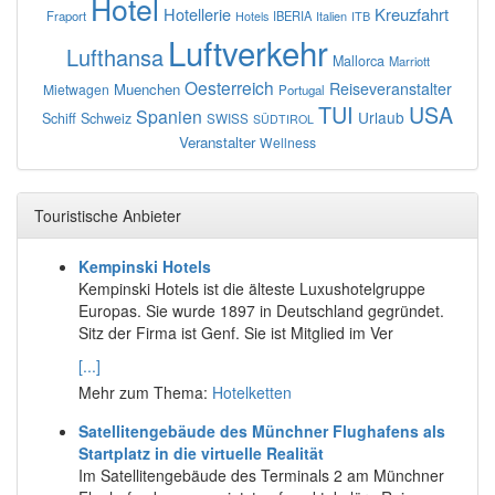
Hotel
Hotellerie
Kreuzfahrt
Fraport
IBERIA
Italien
ITB
Hotels
Luftverkehr
Lufthansa
Mallorca
Marriott
Oesterreich
Reiseveranstalter
Muenchen
Mietwagen
Portugal
TUI
USA
Spanien
Urlaub
Schiff
Schweiz
SWISS
SÜDTIROL
Veranstalter
Wellness
Touristische Anbieter
Kempinski Hotels
Kempinski Hotels ist die älteste Luxushotelgruppe
Europas. Sie wurde 1897 in Deutschland gegründet.
Sitz der Firma ist Genf. Sie ist Mitglied im Ver
[...]
Mehr zum Thema:
Hotelketten
Satellitengebäude des Münchner Flughafens als
Startplatz in die virtuelle Realität
Im Satellitengebäude des Terminals 2 am Münchner