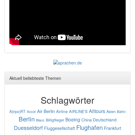
Aktuell beliebteste Themen
Schlagwörter
Alltours
Air Berlin
Airline
AIRLINE'S
A(irpo)RT
Asien
Bahn
Accor
Berlin
Boeing
Deutschland
China
Billigflieger
Bilanz
Flughafen
Duesseldorf
Frankfurt
Fluggesellschaft