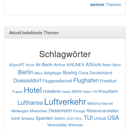
weitere
Themen
Aktuell beliebteste Themen
Schlagwörter
Alltours
Air Berlin
Airline
AIRLINE'S
A(irpo)RT
Asien
Bahn
Accor
Berlin
Boeing
Deutschland
China
Billigflieger
Bilanz
Flughafen
Duesseldorf
Frankfurt
Fluggesellschaft
Hotel
Hotellerie
Kreuzfahrt
Fraport
IBERIA
Italien
ITB
Hotels
Luftverkehr
Lufthansa
Mallorca
Marriott
Oesterreich
Reiseveranstalter
Muenchen
Mietwagen
Portugal
TUI
USA
Spanien
Urlaub
Schiff
Schweiz
SWISS
SÜDTIROL
Veranstalter
Wellness