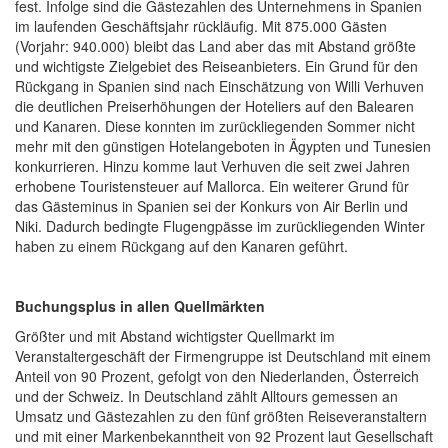
fest. Infolge sind die Gästezahlen des Unternehmens in Spanien
im laufenden Geschäftsjahr rückläufig. Mit 875.000 Gästen
(Vorjahr: 940.000) bleibt das Land aber das mit Abstand größte
und wichtigste Zielgebiet des Reiseanbieters. Ein Grund für den
Rückgang in Spanien sind nach Einschätzung von Willi Verhuven
die deutlichen Preiserhöhungen der Hoteliers auf den Balearen
und Kanaren. Diese konnten im zurückliegenden Sommer nicht
mehr mit den günstigen Hotelangeboten in Ägypten und Tunesien
konkurrieren. Hinzu komme laut Verhuven die seit zwei Jahren
erhobene Touristensteuer auf Mallorca. Ein weiterer Grund für
das Gästeminus in Spanien sei der Konkurs von Air Berlin und
Niki. Dadurch bedingte Flugengpässe im zurückliegenden Winter
haben zu einem Rückgang auf den Kanaren geführt.
Buchungsplus in allen Quellmärkten
Größter und mit Abstand wichtigster Quellmarkt im
Veranstaltergeschäft der Firmengruppe ist Deutschland mit einem
Anteil von 90 Prozent, gefolgt von den Niederlanden, Österreich
und der Schweiz. In Deutschland zählt Alltours gemessen an
Umsatz und Gästezahlen zu den fünf größten Reiseveranstaltern
und mit einer Markenbekanntheit von 92 Prozent laut Gesellschaft