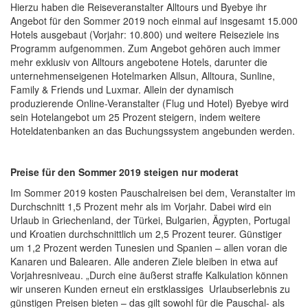
Hierzu haben die Reiseveranstalter Alltours und Byebye ihr
Angebot für den Sommer 2019 noch einmal auf insgesamt 15.000
Hotels ausgebaut (Vorjahr: 10.800) und weitere Reiseziele ins
Programm aufgenommen. Zum Angebot gehören auch immer
mehr exklusiv von Alltours angebotene Hotels, darunter die
unternehmenseigenen Hotelmarken Allsun, Alltoura, Sunline,
Family & Friends und Luxmar. Allein der dynamisch
produzierende Online-Veranstalter (Flug und Hotel) Byebye wird
sein Hotelangebot um 25 Prozent steigern, indem weitere
Hoteldatenbanken an das Buchungssystem angebunden werden.
Preise für den Sommer 2019 steigen nur moderat
Im Sommer 2019 kosten Pauschalreisen bei dem, Veranstalter im
Durchschnitt 1,5 Prozent mehr als im Vorjahr. Dabei wird ein
Urlaub in Griechenland, der Türkei, Bulgarien, Ägypten, Portugal
und Kroatien durchschnittlich um 2,5 Prozent teurer. Günstiger
um 1,2 Prozent werden Tunesien und Spanien – allen voran die
Kanaren und Balearen. Alle anderen Ziele bleiben in etwa auf
Vorjahresniveau. „Durch eine äußerst straffe Kalkulation können
wir unseren Kunden erneut ein erstklassiges Urlaubserlebnis zu
günstigen Preisen bieten – das gilt sowohl für die Pauschal- als