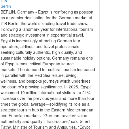
BERLIN, Germany - Egypt is reinforcing its position
as a premier destination for the German market at
ITB Berlin, the world’s leading travel trade show.
Following a landmark year for international tourism
and strategic investment in experiential travel,
Egypt is increasingly attracting German tour
operators, airlines, and travel professionals
seeking culturally authentic, high-quality, and
sustainable holiday options. Germany remains one
of Egypt’s most critical European source
markets. The demand for cultural tourism increased
in parallel with the Red Sea leisure, diving,
wellness, and bespoke journeys which underlines
the country’s growing significance. In 2025, Egypt
welcomed 19 million international visitors—a 21%
increase over the previous year and more than four
times the global average—solidifying its role as a
strategic tourism hub in the Eastern Mediterranean
and Eurasian markets. “German travelers value
authenticity and quality infrastructure,” said Sherif
Fathy, Minister of Tourism and Antiquities. “Egypt