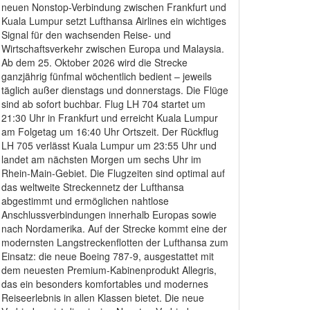
neuen Nonstop-Verbindung zwischen Frankfurt und
Kuala Lumpur setzt Lufthansa Airlines ein wichtiges
Signal für den wachsenden Reise- und
Wirtschaftsverkehr zwischen Europa und Malaysia.
Ab dem 25. Oktober 2026 wird die Strecke
ganzjährig fünfmal wöchentlich bedient – jeweils
täglich außer dienstags und donnerstags. Die Flüge
sind ab sofort buchbar. Flug LH 704 startet um
21:30 Uhr in Frankfurt und erreicht Kuala Lumpur
am Folgetag um 16:40 Uhr Ortszeit. Der Rückflug
LH 705 verlässt Kuala Lumpur um 23:55 Uhr und
landet am nächsten Morgen um sechs Uhr im
Rhein-Main-Gebiet. Die Flugzeiten sind optimal auf
das weltweite Streckennetz der Lufthansa
abgestimmt und ermöglichen nahtlose
Anschlussverbindungen innerhalb Europas sowie
nach Nordamerika. Auf der Strecke kommt eine der
modernsten Langstreckenflotten der Lufthansa zum
Einsatz: die neue Boeing 787-9, ausgestattet mit
dem neuesten Premium-Kabinenprodukt Allegris,
das ein besonders komfortables und modernes
Reiseerlebnis in allen Klassen bietet. Die neue