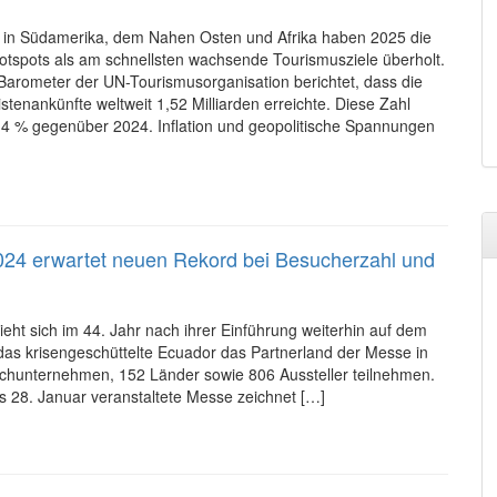
e in Südamerika, dem Nahen Osten und Afrika haben 2025 die
Hotspots als am schnellsten wachsende Tourismusziele überholt.
Barometer der UN-Tourismusorganisation berichtet, dass die
istenankünfte weltweit 1,52 Milliarden erreichte. Diese Zahl
n 4 % gegenüber 2024. Inflation und geopolitische Spannungen
024 erwartet neuen Rekord bei Besucherzahl und
eht sich im 44. Jahr nach ihrer Einführung weiterhin auf dem
das krisengeschüttelte Ecuador das Partnerland der Messe in
chunternehmen, 152 Länder sowie 806 Aussteller teilnehmen.
 28. Januar veranstaltete Messe zeichnet […]