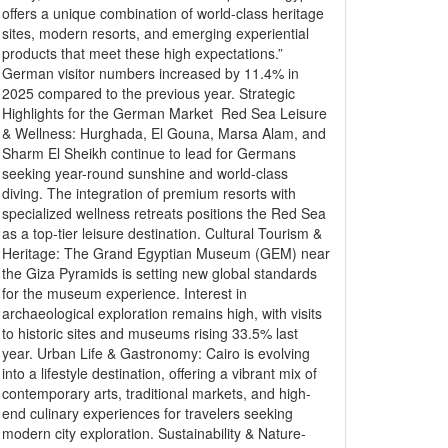
offers a unique combination of world-class heritage
sites, modern resorts, and emerging experiential
products that meet these high expectations.”
German visitor numbers increased by 11.4% in
2025 compared to the previous year. Strategic
Highlights for the German Market Red Sea Leisure
& Wellness: Hurghada, El Gouna, Marsa Alam, and
Sharm El Sheikh continue to lead for Germans
seeking year-round sunshine and world-class
diving. The integration of premium resorts with
specialized wellness retreats positions the Red Sea
as a top-tier leisure destination. Cultural Tourism &
Heritage: The Grand Egyptian Museum (GEM) near
the Giza Pyramids is setting new global standards
for the museum experience. Interest in
archaeological exploration remains high, with visits
to historic sites and museums rising 33.5% last
year. Urban Life & Gastronomy: Cairo is evolving
into a lifestyle destination, offering a vibrant mix of
contemporary arts, traditional markets, and high-
end culinary experiences for travelers seeking
modern city exploration. Sustainability & Nature-