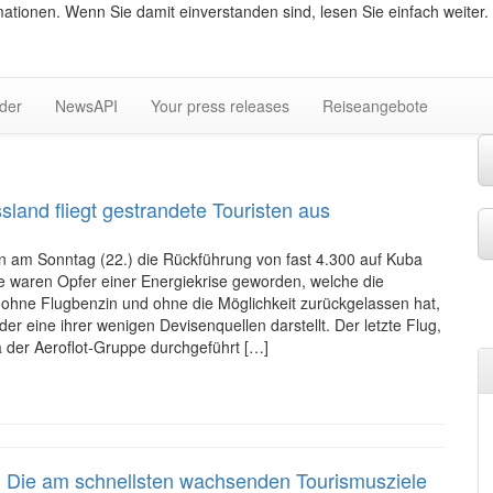
ationen. Wenn Sie damit einverstanden sind, lesen Sie einfach weiter.
lder
NewsAPI
Your press releases
Reiseangebote
land fliegt gestrandete Touristen aus
n am Sonntag (22.) die Rückführung von fast 4.300 auf Kuba
e waren Opfer einer Energiekrise geworden, welche die
l ohne Flugbenzin und ohne die Möglichkeit zurückgelassen hat,
er eine ihrer wenigen Devisenquellen darstellt. Der letzte Flug,
a der Aeroflot-Gruppe durchgeführt […]
: Die am schnellsten wachsenden Tourismusziele