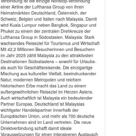
Verbindung ist die einzige Nonstop-Verbindung
einer Airline der Lufthansa Group von ihren
Heimatmärkten Deutschland, Österreich, der
Schweiz, Belgien und Italien nach Malaysia. Damit
wird Kuala Lumpur neben Bangkok, Singapur und
Phuket zu einem der zentralen Drehkreuze der
Lufthansa Group in Südostasien. Malaysia: Stark
wachsendes Reiseziel für Tourismus und Wirtschaft
Mit 42,2 Millionen Besucherinnen und Besuchern
im Jahr 2025 zählt Malaysia zu den attraktivsten
Destinationen Südostasiens – sowohl für Urlaubs-
als auch für Geschäftsreisende. Die einzigartige
Mischung aus kultureller Vielfalt, beeindruckender
Natur, modernen Metropolen und reichem
historischem Erbe macht das Land zu einem
außergewöhnlichen Reiseziel im Herzen Asiens.
Auch wirtschaftlich ist Malaysia ein bedeutender
Partner Europas. Deutschland ist Malaysias
wichtigster Handelspartner innerhalb der
Europäischen Union, und mehr als 700 deutsche
Unternehmen sind im Land vertreten. Die neue
Direktverbindung schafft damit ideale
Voraussetzungen für einen intensiveren Austausch