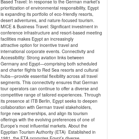
Based Travel: In response to the German market’s
prioritization of environmental responsibility, Egypt
is expanding its portfolio of eco-friendly resorts,
desert adventures, and nature-focused tourism.
MICE & Business Travel: Significant investment in
conference infrastructure and resort-based meeting
facilities makes Egypt an increasingly
attractive option for incentive travel and
international corporate events. Connectivity and
Accessibility: Strong aviation links between
Germany and Egypt—comprising both scheduled
and charter flights to Red Sea resorts and cultural
hubs—provide essential flexibility across all travel
segments. This connectivity ensures that German
tour operators can continue to offer a diverse and
competitive range of tailored experiences. Through
its presence at ITB Berlin, Egypt seeks to deepen
collaboration with German travel stakeholders,
forge new partnerships, and align its tourism
offerings with the evolving preferences of one of
Europe’s most influential markets. About the
Egyptian Tourism Authority (ETA) Established in
1981, the ETA promotes Egypt’s diverse