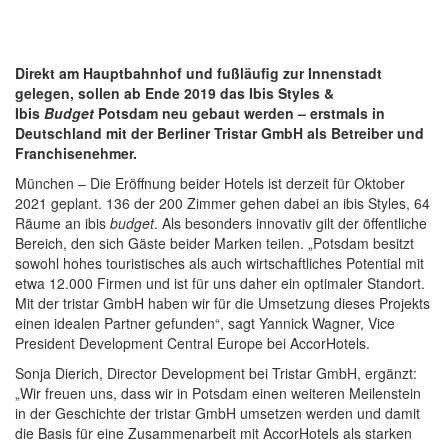
Direkt am Hauptbahnhof und fußläufig zur Innenstadt
gelegen, sollen ab Ende 2019 das Ibis Styles &
Ibis
Budget
Potsdam neu gebaut werden – erstmals in
Deutschland mit der Berliner Tristar GmbH als Betreiber und
Franchisenehmer.
München – Die Eröffnung beider Hotels ist derzeit für Oktober
2021 geplant. 136 der 200 Zimmer gehen dabei an ibis Styles, 64
Räume an ibis
budget
. Als besonders innovativ gilt der öffentliche
Bereich, den sich Gäste beider Marken teilen. „Potsdam besitzt
sowohl hohes touristisches als auch wirtschaftliches Potential mit
etwa 12.000 Firmen und ist für uns daher ein optimaler Standort.
Mit der tristar GmbH haben wir für die Umsetzung dieses Projekts
einen idealen Partner gefunden“, sagt Yannick Wagner, Vice
President Development Central Europe bei AccorHotels.
Sonja Dierich, Director Development bei Tristar GmbH, ergänzt:
„Wir freuen uns, dass wir in Potsdam einen weiteren Meilenstein
in der Geschichte der tristar GmbH umsetzen werden und damit
die Basis für eine Zusammenarbeit mit AccorHotels als starken