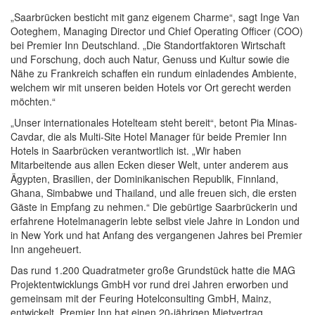
„Saarbrücken besticht mit ganz eigenem Charme“, sagt Inge Van
Ooteghem, Managing Director und Chief Operating Officer (COO)
bei Premier Inn Deutschland. „Die Standortfaktoren Wirtschaft
und Forschung, doch auch Natur, Genuss und Kultur sowie die
Nähe zu Frankreich schaffen ein rundum einladendes Ambiente,
welchem wir mit unseren beiden Hotels vor Ort gerecht werden
möchten.“
„Unser internationales Hotelteam steht bereit“, betont Pia Minas-
Cavdar, die als Multi-Site Hotel Manager für beide Premier Inn
Hotels in Saarbrücken verantwortlich ist. „Wir haben
Mitarbeitende aus allen Ecken dieser Welt, unter anderem aus
Ägypten, Brasilien, der Dominikanischen Republik, Finnland,
Ghana, Simbabwe und Thailand, und alle freuen sich, die ersten
Gäste in Empfang zu nehmen.“ Die gebürtige Saarbrückerin und
erfahrene Hotelmanagerin lebte selbst viele Jahre in London und
in New York und hat Anfang des vergangenen Jahres bei Premier
Inn angeheuert.
Das rund 1.200 Quadratmeter große Grundstück hatte die MAG
Projektentwicklungs GmbH vor rund drei Jahren erworben und
gemeinsam mit der Feuring Hotelconsulting GmbH, Mainz,
entwickelt. Premier Inn hat einen 20-jährigen Mietvertrag