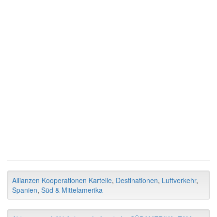
Allianzen Kooperationen Kartelle
,
Destinationen
,
Luftverkehr
,
Spanien
,
Süd & Mittelamerika