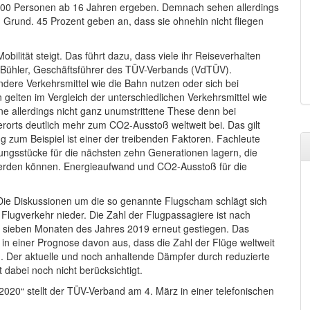
000 Personen ab 16 Jahren ergeben. Demnach sehen allerdings
n Grund. 45 Prozent geben an, dass sie ohnehin nicht fliegen
ilität steigt. Das führt dazu, dass viele ihr Reiseverhalten
 Bühler, Geschäftsführer des TÜV-Verbands (VdTÜV).
dere Verkehrsmittel wie die Bahn nutzen oder sich bei
 gelten im Vergleich der unterschiedlichen Verkehrsmittel wie
ne allerdings nicht ganz unumstrittene These denn bei
erorts deutlich mehr zum CO2-Ausstoß weltweit bei. Das gilt
g zum Beispiel ist einer der treibenden Faktoren. Fachleute
ngsstücke für die nächsten zehn Generationen lagern, die
 werden können. Energieaufwand und CO2-Ausstoß für die
Die Diskussionen um die so genannte Flugscham schlägt sich
 Flugverkehr nieder. Die Zahl der Flugpassagiere ist nach
n sieben Monaten des Jahres 2019 erneut gestiegen. Das
in einer Prognose davon aus, dass die Zahl der Flüge weltweit
d. Der aktuelle und noch anhaltende Dämpfer durch reduzierte
 dabei noch nicht berücksichtigt.
2020“ stellt der TÜV-Verband am 4. März in einer telefonischen