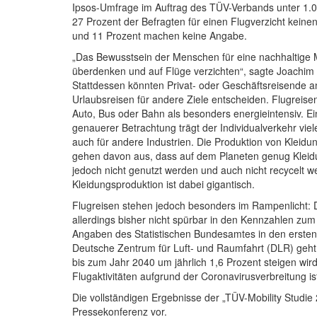
Ipsos-Umfrage im Auftrag des TÜV-Verbands unter 1.
27 Prozent der Befragten für einen Flugverzicht keine
und 11 Prozent machen keine Angabe.
„Das Bewusstsein der Menschen für eine nachhaltige Mob
überdenken und auf Flüge verzichten“, sagte Joachim
Stattdessen könnten Privat- oder Geschäftsreisende an
Urlaubsreisen für andere Ziele entscheiden. Flugreisen
Auto, Bus oder Bahn als besonders energieintensiv. Ei
genauerer Betrachtung trägt der Individualverkehr viel
auch für andere Industrien. Die Produktion von Kleidun
gehen davon aus, dass auf dem Planeten genug Kleidu
jedoch nicht genutzt werden und auch nicht recycelt
Kleidungsproduktion ist dabei gigantisch.
Flugreisen stehen jedoch besonders im Rampenlicht: 
allerdings bisher nicht spürbar in den Kennzahlen zum
Angaben des Statistischen Bundesamtes in den erste
Deutsche Zentrum für Luft- und Raumfahrt (DLR) geht 
bis zum Jahr 2040 um jährlich 1,6 Prozent steigen wir
Flugaktivitäten aufgrund der Coronavirusverbreitung ist
Die vollständigen Ergebnisse der „TÜV-Mobility Studie 
Pressekonferenz vor.