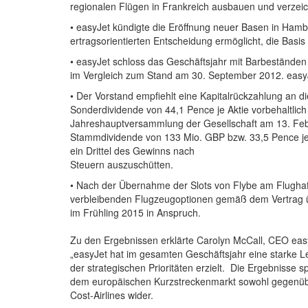
regionalen Flügen in Frankreich ausbauen und verzeich
• easyJet kündigte die Eröffnung neuer Basen in Hamb
ertragsorientierten Entscheidung ermöglicht, die Basis 
• easyJet schloss das Geschäftsjahr mit Barbestände
im Vergleich zum Stand am 30. September 2012. easyJ
• Der Vorstand empfiehlt eine Kapitalrückzahlung an d
Sonderdividende von 44,1 Pence je Aktie vorbehaltlic
Jahreshauptversammlung der Gesellschaft am 13. Febr
Stammdividende von 133 Mio. GBP bzw. 33,5 Pence je Ak
ein Drittel des Gewinns nach
Steuern auszuschütten.
• Nach der Übernahme der Slots von Flybe am Flugha
verbleibenden Flugzeugoptionen gemäß dem Vertrag üb
im Frühling 2015 in Anspruch.
Zu den Ergebnissen erklärte Carolyn McCall, CEO eas
„easyJet hat im gesamten Geschäftsjahr eine starke Le
der strategischen Prioritäten erzielt. Die Ergebnisse s
dem europäischen Kurzstreckenmarkt sowohl gegenüber
Cost-Airlines wider.