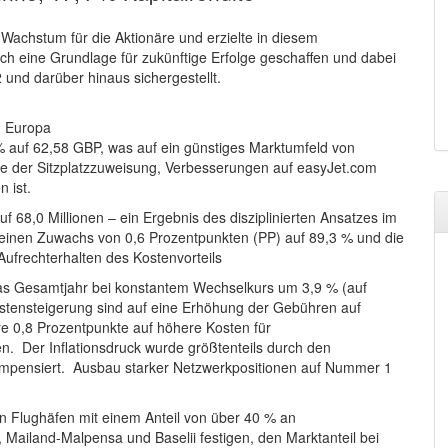
 Wachstum für die Aktionäre und erzielte in diesem
ich eine Grundlage für zukünftige Erfolge geschaffen und dabei
2 und darüber hinaus sichergestellt.
n Europa
% auf 62,58 GBP, was auf ein günstiges Marktumfeld von
 der Sitzplatzzuweisung, Verbesserungen auf easyJet.com
 ist.
f 68,0 Millionen – ein Ergebnis des disziplinierten Ansatzes im
e einen Zuwachs von 0,6 Prozentpunkten (PP) auf 89,3 % und die
Aufrechterhalten des Kostenvorteils
r das Gesamtjahr bei konstantem Wechselkurs um 3,9 % (auf
ostensteigerung sind auf eine Erhöhung der Gebühren auf
ere 0,8 Prozentpunkte auf höhere Kosten für
. Der Inflationsdruck wurde größtenteils durch den
mpensiert. Ausbau starker Netzwerkpositionen auf Nummer 1
n Flughäfen mit einem Anteil von über 40 % an
 Mailand-Malpensa und Baselii festigen, den Marktanteil bei