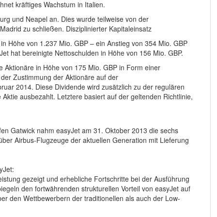
net kräftiges Wachstum in Italien.
urg und Neapel an. Dies wurde teilweise von der
Madrid zu schließen. Disziplinierter Kapitaleinsatz
n in Höhe von 1.237 Mio. GBP – ein Anstieg von 354 Mio. GBP
et hat bereinigte Nettoschulden in Höhe von 156 Mio. GBP.
ie Aktionäre in Höhe von 175 Mio. GBP in Form einer
h der Zustimmung der Aktionäre auf der
uar 2014. Diese Dividende wird zusätzlich zu der regulären
tie ausbezahlt. Letztere basiert auf der geltenden Richtlinie,
fen Gatwick nahm easyJet am 31. Oktober 2013 die sechs
er Airbus-Flugzeuge der aktuellen Generation mit Lieferung
yJet:
istung gezeigt und erhebliche Fortschritte bei der Ausführung
piegeln den fortwährenden strukturellen Vorteil von easyJet auf
 den Wettbewerbern der traditionellen als auch der Low-