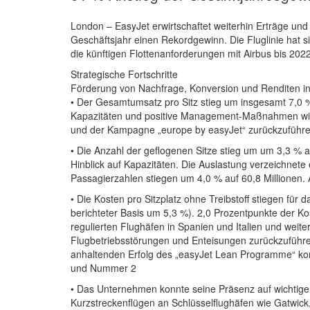
London – EasyJet erwirtschaftet weiterhin Erträge und
Geschäftsjahr einen Rekordgewinn. Die Fluglinie hat s
die künftigen Flottenanforderungen mit Airbus bis 202
Strategische Fortschritte
Förderung von Nachfrage, Konversion und Renditen i
• Der Gesamtumsatz pro Sitz stieg um insgesamt 7,0 
Kapazitäten und positive Management-Maßnahmen wie
und der Kampagne „europe by easyJet“ zurückzuführen
• Die Anzahl der geflogenen Sitze stieg um um 3,3 % au
Hinblick auf Kapazitäten. Die Auslastung verzeichnet
Passagierzahlen stiegen um 4,0 % auf 60,8 Millionen. 
• Die Kosten pro Sitzplatz ohne Treibstoff stiegen fü
berichteter Basis um 5,3 %). 2,0 Prozentpunkte der K
regulierten Flughäfen in Spanien und Italien und weit
Flugbetriebsstörungen und Enteisungen zurückzuführen
anhaltenden Erfolg des „easyJet Lean Programme“ ko
und Nummer 2
• Das Unternehmen konnte seine Präsenz auf wichtige
Kurzstreckenflügen an Schlüsselflughäfen wie Gatwick,