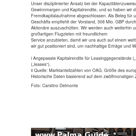
Unser disziplinierter Ansatz bei der Kapazitätenzuwe
Gewinnmargen und Kapitalrendite, und so haben wir da
Fremdkapitalaufnahme abgeschlossen. Als Beleg für un
Geschäfts empfiehlt der Vorstand, 308 Mio. GBP durc
Aktionäre auszuschütten. Wir werden auch weiterhin u
großartigen Flugzielen mit freundlichem
Service anzubieten, damit wir uns auch auf einem wett
wir gut positioniert sind, um nachhaltige Erträge und 
i Angepasste Kapitalrendite für Leasinggegenstände („
(„leases“).
ii Quelle: Marktanteilzahlen von OAG. Größe des europ
Historische Daten basierend auf dem zwölfmonatigen
Foto: Carstino Delmonte