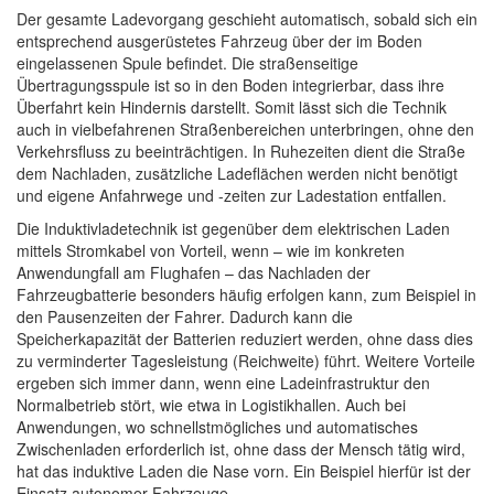
Der gesamte Ladevorgang geschieht automatisch, sobald sich ein
entsprechend ausgerüstetes Fahrzeug über der im Boden
eingelassenen Spule befindet. Die straßenseitige
Übertragungsspule ist so in den Boden integrierbar, dass ihre
Überfahrt kein Hindernis darstellt. Somit lässt sich die Technik
auch in vielbefahrenen Straßenbereichen unterbringen, ohne den
Verkehrsfluss zu beeinträchtigen. In Ruhezeiten dient die Straße
dem Nachladen, zusätzliche Ladeflächen werden nicht benötigt
und eigene Anfahrwege und -zeiten zur Ladestation entfallen.
Die Induktivladetechnik ist gegenüber dem elektrischen Laden
mittels Stromkabel von Vorteil, wenn – wie im konkreten
Anwendungfall am Flughafen – das Nachladen der
Fahrzeugbatterie besonders häufig erfolgen kann, zum Beispiel in
den Pausenzeiten der Fahrer. Dadurch kann die
Speicherkapazität der Batterien reduziert werden, ohne dass dies
zu verminderter Tagesleistung (Reichweite) führt. Weitere Vorteile
ergeben sich immer dann, wenn eine Ladeinfrastruktur den
Normalbetrieb stört, wie etwa in Logistikhallen. Auch bei
Anwendungen, wo schnellstmögliches und automatisches
Zwischenladen erforderlich ist, ohne dass der Mensch tätig wird,
hat das induktive Laden die Nase vorn. Ein Beispiel hierfür ist der
Einsatz autonomer Fahrzeuge.