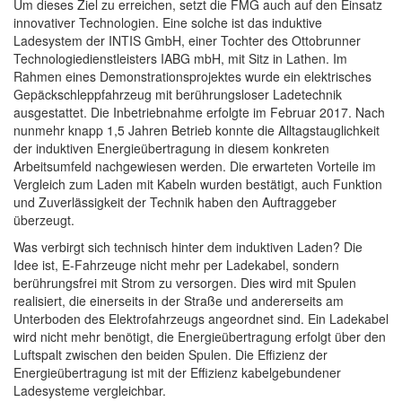
Um dieses Ziel zu erreichen, setzt die FMG auch auf den Einsatz
innovativer Technologien. Eine solche ist das induktive
Ladesystem der INTIS GmbH, einer Tochter des Ottobrunner
Technologiedienstleisters IABG mbH, mit Sitz in Lathen. Im
Rahmen eines Demonstrationsprojektes wurde ein elektrisches
Gepäckschleppfahrzeug mit berührungsloser Ladetechnik
ausgestattet. Die Inbetriebnahme erfolgte im Februar 2017. Nach
nunmehr knapp 1,5 Jahren Betrieb konnte die Alltagstauglichkeit
der induktiven Energieübertragung in diesem konkreten
Arbeitsumfeld nachgewiesen werden. Die erwarteten Vorteile im
Vergleich zum Laden mit Kabeln wurden bestätigt, auch Funktion
und Zuverlässigkeit der Technik haben den Auftraggeber
überzeugt.
Was verbirgt sich technisch hinter dem induktiven Laden? Die
Idee ist, E-Fahrzeuge nicht mehr per Ladekabel, sondern
berührungsfrei mit Strom zu versorgen. Dies wird mit Spulen
realisiert, die einerseits in der Straße und andererseits am
Unterboden des Elektrofahrzeugs angeordnet sind. Ein Ladekabel
wird nicht mehr benötigt, die Energieübertragung erfolgt über den
Luftspalt zwischen den beiden Spulen. Die Effizienz der
Energieübertragung ist mit der Effizienz kabelgebundener
Ladesysteme vergleichbar.