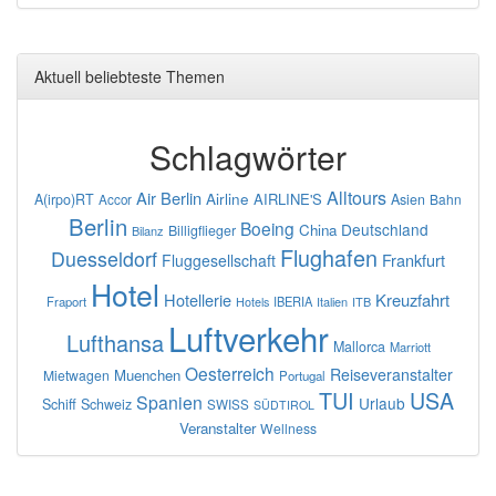
Aktuell beliebteste Themen
Schlagwörter
Alltours
Air Berlin
Airline
AIRLINE'S
A(irpo)RT
Asien
Bahn
Accor
Berlin
Boeing
Deutschland
China
Billigflieger
Bilanz
Flughafen
Duesseldorf
Frankfurt
Fluggesellschaft
Hotel
Hotellerie
Kreuzfahrt
Fraport
IBERIA
Italien
ITB
Hotels
Luftverkehr
Lufthansa
Mallorca
Marriott
Oesterreich
Reiseveranstalter
Muenchen
Mietwagen
Portugal
TUI
USA
Spanien
Urlaub
Schiff
Schweiz
SWISS
SÜDTIROL
Veranstalter
Wellness