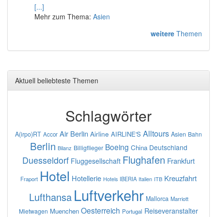
[...]
Mehr zum Thema:
Asien
weitere
Themen
Aktuell beliebteste Themen
Schlagwörter
Alltours
Air Berlin
Airline
AIRLINE'S
A(irpo)RT
Asien
Bahn
Accor
Berlin
Boeing
Deutschland
China
Billigflieger
Bilanz
Flughafen
Duesseldorf
Frankfurt
Fluggesellschaft
Hotel
Hotellerie
Kreuzfahrt
Fraport
IBERIA
Italien
ITB
Hotels
Luftverkehr
Lufthansa
Mallorca
Marriott
Oesterreich
Reiseveranstalter
Muenchen
Mietwagen
Portugal