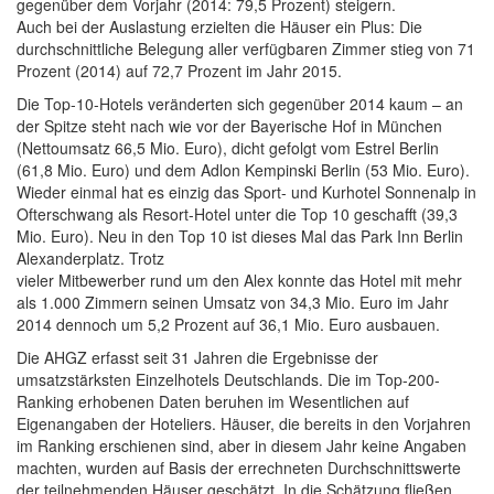
gegenüber dem Vorjahr (2014: 79,5 Prozent) steigern.
Auch bei der Auslastung erzielten die Häuser ein Plus: Die
durchschnittliche Belegung aller verfügbaren Zimmer stieg von 71
Prozent (2014) auf 72,7 Prozent im Jahr 2015.
Die Top-10-Hotels veränderten sich gegenüber 2014 kaum – an
der Spitze steht nach wie vor der Bayerische Hof in München
(Nettoumsatz 66,5 Mio. Euro), dicht gefolgt vom Estrel Berlin
(61,8 Mio. Euro) und dem Adlon Kempinski Berlin (53 Mio. Euro).
Wieder einmal hat es einzig das Sport- und Kurhotel Sonnenalp in
Ofterschwang als Resort-Hotel unter die Top 10 geschafft (39,3
Mio. Euro). Neu in den Top 10 ist dieses Mal das Park Inn Berlin
Alexanderplatz. Trotz
vieler Mitbewerber rund um den Alex konnte das Hotel mit mehr
als 1.000 Zimmern seinen Umsatz von 34,3 Mio. Euro im Jahr
2014 dennoch um 5,2 Prozent auf 36,1 Mio. Euro ausbauen.
Die AHGZ erfasst seit 31 Jahren die Ergebnisse der
umsatzstärksten Einzelhotels Deutschlands. Die im Top-200-
Ranking erhobenen Daten beruhen im Wesentlichen auf
Eigenangaben der Hoteliers. Häuser, die bereits in den Vorjahren
im Ranking erschienen sind, aber in diesem Jahr keine Angaben
machten, wurden auf Basis der errechneten Durchschnittswerte
der teilnehmenden Häuser geschätzt. In die Schätzung fließen