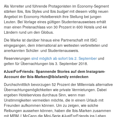
Als Vorreiter und führende Protagonisten im Economy-Segment
stärken Ibis, Ibis Styles und Ibis
budget
mit diesem völlig neuen
Angebot im Economy-Hotelbereich ihre Stellung bei jungen
Leuten. Bei Vorlage eines gültigen Studentenausweises erhält
man einen Preisnachlass von 30 Prozent in 600 Hotels und 44
Ländern rund um den Globus.
Die Marke ist darüber hinaus eine Partnerschaft mit ISIC
eingegangen, dem international am weitesten verbreiteten und
anerkannten Schüler- und Studentenausweis.
Reservierungen
sind möglich ab sofort bis 2. September
und
gelten für Übernachtungen bis 3. September 2018.
#JustForFriends:
Spannende Stories auf dem Instagram-
Account der Ibis-Marken
@ibisfamily entdecken
Durchschnittlich bevorzugen 52 Prozent der Millennials alternative
Übernachtungsmöglichkeiten wie private Vermietungen. Dabei
ergeben Hotelservices durchaus Sinn, wenn man
Unstimmigkeiten vermeiden möchte, die in einem Urlaub mit
Freunden aufkommen können. Um zu zeigen, wie solche
Reibungen aussehen können, haben die Ibis-Marken zusammen
mit MRM // McCann die Mini-Serie #JustForFriends ins Leben