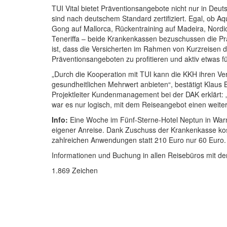
TUI Vital bietet Präventionsangebote nicht nur in Deu
sind nach deutschem Standard zertifiziert. Egal, ob Aq
Gong auf Mallorca, Rückentraining auf Madeira, Nord
Teneriffa – beide Krankenkassen bezuschussen die Prä
ist, dass die Versicherten im Rahmen von Kurzreisen d
Präventionsangeboten zu profitieren und aktiv etwas fü
„Durch die Kooperation mit TUI kann die KKH ihren Ver
gesundheitlichen Mehrwert anbieten“, bestätigt Klaus B
Projektleiter Kundenmanagement bei der DAK erklärt: „
war es nur logisch, mit dem Reiseangebot einen weite
Info:
Eine Woche im Fünf-Sterne-Hotel Neptun in War
eigener Anreise. Dank Zuschuss der Krankenkasse ko
zahlreichen Anwendungen statt 210 Euro nur 60 Euro.
Informationen und Buchung in allen Reisebüros mit d
1.869 Zeichen