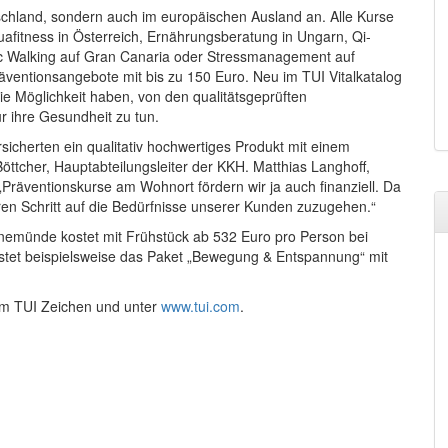
tschland, sondern auch im europäischen Ausland an. Alle Kurse
uafitness in Österreich, Ernährungsberatung in Ungarn, Qi-
ic Walking auf Gran Canaria oder Stressmanagement auf
ventionsangebote mit bis zu 150 Euro. Neu im TUI Vitalkatalog
ie Möglichkeit haben, von den qualitätsgeprüften
r ihre Gesundheit zu tun.
sicherten ein qualitativ hochwertiges Produkt mit einem
öttcher, Hauptabteilungsleiter der KKH. Matthias Langhoff,
Präventionskurse am Wohnort fördern wir ja auch finanziell. Da
ren Schritt auf die Bedürfnisse unserer Kunden zuzugehen.“
nemünde kostet mit Frühstück ab 532 Euro pro Person bei
stet beispielsweise das Paket „Bewegung & Entspannung“ mit
em TUI Zeichen und unter
www.tui.com
.