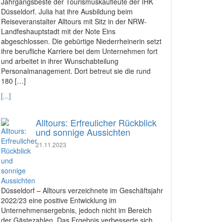
Jahrgangsbeste der Tourismuskaufleute der IHK
Düsseldorf. Julia hat ihre Ausbildung beim
Reiseveranstalter Alltours mit Sitz in der NRW-
Landfeshauptstadt mit der Note Eins
abgeschlossen. Die gebürtige Niederrheinerin setzt
ihre berufliche Karriere bei dem Unternehmen fort
und arbeitet in ihrer Wunschabteilung
Personalmanagement. Dort betreut sie die rund
180 […]
[...]
Alltours: Erfreulicher Rückblick
und sonnige Aussichten
21.11.2023
Düsseldorf – Alltours verzeichnete im Geschäftsjahr
2022/23 eine positive Entwicklung im
Unternehmensergebnis, jedoch nicht im Bereich
der Gästezahlen. Das Ergebnis verbesserte sich