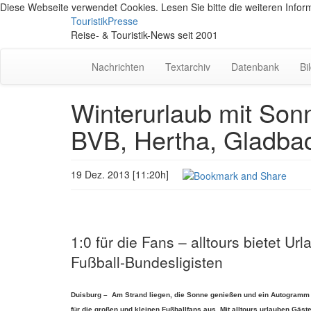
Diese Webseite verwendet Cookies. Lesen Sie bitte die weiteren Inform
TouristikPresse
Reise- & Touristik-News seit 2001
Nachrichten
Textarchiv
Datenbank
Bi
Winterurlaub mit Son
BVB, Hertha, Gladba
19 Dez. 2013 [11:20h]
1:0 für die Fans – alltours bietet Ur
Fußball-Bundesligisten
Duisburg – Am Strand liegen, die Sonne genießen und ein Autogramm v
für die großen und kleinen Fußballfans aus. Mit alltours urlauben Gäst