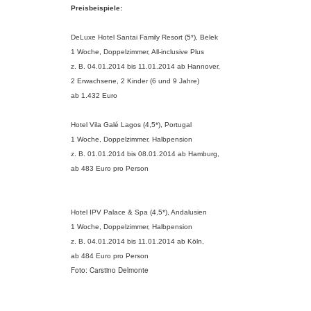
Preisbeispiele:
DeLuxe Hotel Santai Family Resort (5*), Belek
1 Woche, Doppelzimmer, All-inclusive Plus
z. B. 04.01.2014 bis 11.01.2014 ab Hannover,
2 Erwachsene, 2 Kinder (6 und 9 Jahre)
ab 1.432 Euro
Hotel Vila Galé Lagos (4,5*), Portugal
1 Woche, Doppelzimmer, Halbpension
z. B. 01.01.2014 bis 08.01.2014 ab Hamburg,
ab 483 Euro pro Person
Hotel IPV Palace & Spa (4,5*), Andalusien
1 Woche, Doppelzimmer, Halbpension
z. B. 04.01.2014 bis 11.01.2014 ab Köln,
ab 484 Euro pro Person
Foto: Carstino Delmonte