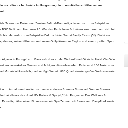
vor. alltours hat Hotels im Programm, die in unmittelbarer Nähe zu den
kei.
Viele Teams der Ersten und Zweiten Fußball-Bundesliga lassen sich zum Beispiel im
a BSC Berlin und Hannover 96. Wer den Profis beim Schwitzen zuschauen und sich bei
chte, der wohnt zum Beispiel im DeLuxe Hotel Santai Family Resort (5*). Direkt am
angeboten, seiner Nähe zu den besten Golfplätzen der Region und einem großen Spa-
r Algarve in Portugal auf. Ganz nah dran an der Werkself sind Gäste im Hotel Vila Galé
t seinen verwinkelten Gassen und farbigen Häuserfassaden. Es ist rund 100 Meter vom
- und Mountainbikeverleih, und verfügt über ein 800 Quadratmeter großes Wellnesscenter
reine. In Andalusien bereiten sich unter anderem Borussia Dortmund, Werder Bremen
 Hier hat alltours das Hotel IPV Palace & Spa (4,5*) im Programm. Das Wellness &
Sol. Es verfügt über einen Fitnessraum, ein Spa-Zentrum mit Sauna und Dampfbad sowie
n.