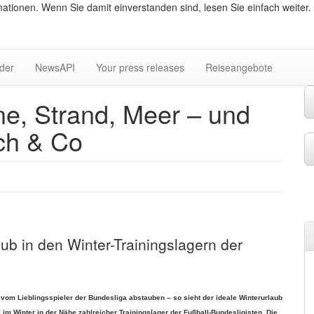
ationen. Wenn Sie damit einverstanden sind, lesen Sie einfach weiter.
lder
NewsAPI
Your press releases
Reiseangebote
ne, Strand, Meer – und
ch & Co
laub in den Winter-Trainingslagern der
om Lieblingsspieler der Bundesliga abstauben – so sieht der ideale Winterurlaub
e im Winter in der Nähe zahlreicher Trainingslager der Fußball-Bundesligisten. Die