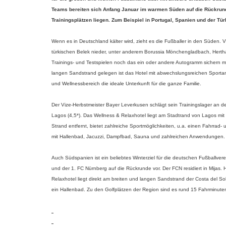
Teams bereiten sich Anfang Januar im warmen Süden auf die Rückrunde 
Trainingsplätzen liegen. Zum Beispiel in Portugal, Spanien und der Tür
Wenn es in Deutschland kälter wird, zieht es die Fußballer in den Süden. 
türkischen Belek nieder, unter anderem Borussia Mönchengladbach, Herth
Trainings- und Testspielen noch das ein oder andere Autogramm sichern mö
langen Sandstrand gelegen ist das Hotel mit abwechslungsreichen Sport
und Wellnessbereich die ideale Unterkunft für die ganze Familie.
Der Vize-Herbstmeister Bayer Leverkusen schlägt sein Trainingslager an de
Lagos (4,5*). Das Wellness & Relaxhotel liegt am Stadtrand von Lagos mi
Strand entfernt, bietet zahlreiche Sportmöglichkeiten, u.a. einen Fahrrad
mit Hallenbad, Jacuzzi, Dampfbad, Sauna und zahlreichen Anwendungen.
Auch Südspanien ist ein beliebtes Winterziel für die deutschen Fußballve
und der 1. FC Nürnberg auf die Rückrunde vor. Der FCN residiert in Mijas.
Relaxhotel liegt direkt am breiten und langen Sandstrand der Costa del 
ein Hallenbad. Zu den Golfplätzen der Region sind es rund 15 Fahrminute