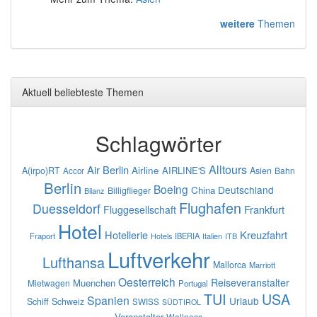
weitere
Themen
Aktuell beliebteste Themen
Schlagwörter
Alltours
Air Berlin
Airline
AIRLINE'S
A(irpo)RT
Asien
Bahn
Accor
Berlin
Boeing
Deutschland
China
Billigflieger
Bilanz
Flughafen
Duesseldorf
Frankfurt
Fluggesellschaft
Hotel
Hotellerie
Kreuzfahrt
Fraport
IBERIA
Italien
ITB
Hotels
Luftverkehr
Lufthansa
Mallorca
Marriott
Oesterreich
Reiseveranstalter
Muenchen
Mietwagen
Portugal
TUI
USA
Spanien
Urlaub
Schiff
Schweiz
SWISS
SÜDTIROL
Veranstalter
Wellness