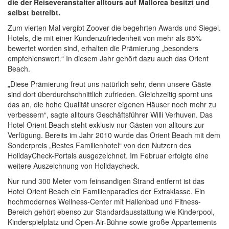
die der Reiseveranstalter alltours auf Mallorca besitzt und
selbst betreibt.
Zum vierten Mal vergibt Zoover die begehrten Awards und Siegel.
Hotels, die mit einer Kundenzufriedenheit von mehr als 85%
bewertet worden sind, erhalten die Prämierung „besonders
empfehlenswert.“ In diesem Jahr gehört dazu auch das Orient
Beach.
„Diese Prämierung freut uns natürlich sehr, denn unsere Gäste
sind dort überdurchschnittlich zufrieden. Gleichzeitig spornt uns
das an, die hohe Qualität unserer eigenen Häuser noch mehr zu
verbessern“, sagte alltours Geschäftsführer Willi Verhuven. Das
Hotel Orient Beach steht exklusiv nur Gästen von alltours zur
Verfügung. Bereits im Jahr 2010 wurde das Orient Beach mit dem
Sonderpreis „Bestes Familienhotel“ von den Nutzern des
HolidayCheck-Portals ausgezeichnet. Im Februar erfolgte eine
weitere Auszeichnung von Holidaycheck.
Nur rund 300 Meter vom feinsandigen Strand entfernt ist das
Hotel Orient Beach ein Familienparadies der Extraklasse. Ein
hochmodernes Wellness-Center mit Hallenbad und Fitness-
Bereich gehört ebenso zur Standardausstattung wie Kinderpool,
Kinderspielplatz und Open-Air-Bühne sowie große Appartements