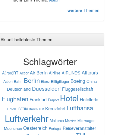
weitere
Themen
Aktuell beliebteste Themen
Schlagwörter
Alltours
Air Berlin
Airline
AIRLINE'S
A(irpo)RT
Accor
Berlin
Boeing
China
Asien
Bahn
Billigflieger
Bilanz
Duesseldorf
Deutschland
Fluggesellschaft
Hotel
Flughafen
Frankfurt
Hotellerie
Fraport
Lufthansa
Kreuzfahrt
IBERIA
Italien
ITB
Hotels
Luftverkehr
Mallorca
Mietwagen
Marriott
Oesterreich
Reiseveranstalter
Muenchen
Portugal