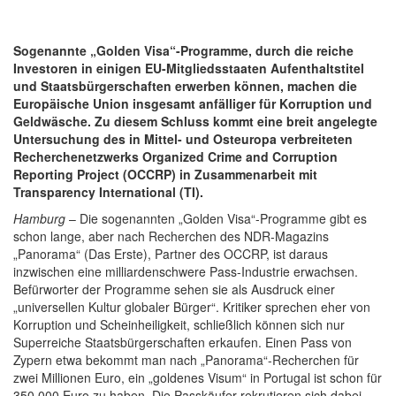
Sogenannte „Golden Visa“-Programme, durch die reiche
Investoren in einigen EU-Mitgliedsstaaten Aufenthaltstitel
und Staatsbürgerschaften erwerben können, machen die
Europäische Union insgesamt anfälliger für Korruption und
Geldwäsche. Zu diesem Schluss kommt eine breit angelegte
Untersuchung des in Mittel- und Osteuropa verbreiteten
Recherchenetzwerks Organized Crime and Corruption
Reporting Project (OCCRP) in Zusammenarbeit mit
Transparency International (TI).
Hamburg
– Die sogenannten „Golden Visa“-Programme gibt es
schon lange, aber nach Recherchen des NDR-Magazins
„Panorama“ (Das Erste), Partner des OCCRP, ist daraus
inzwischen eine milliardenschwere Pass-Industrie erwachsen.
Befürworter der Programme sehen sie als Ausdruck einer
„universellen Kultur globaler Bürger“. Kritiker sprechen eher von
Korruption und Scheinheiligkeit, schließlich können sich nur
Superreiche Staatsbürgerschaften erkaufen. Einen Pass von
Zypern etwa bekommt man nach „Panorama“-Recherchen für
zwei Millionen Euro, ein „goldenes Visum“ in Portugal ist schon für
350.000 Euro zu haben. Die Passkäufer rekrutieren sich dabei