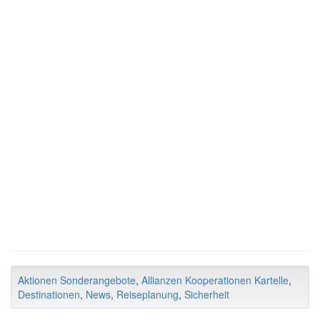
Aktionen Sonderangebote
,
Allianzen Kooperationen Kartelle
,
Destinationen
,
News
,
Reiseplanung
,
Sicherheit