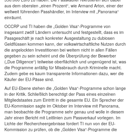
aus dem obersten „einen Prozent“, wie Armand Arton, einer der
weltweit führenden Passhändler, im Interview mit „Panorama“
einräumt.
OCCRP und TI haben die „Golden Visa“-Programme von
insgesamt zwölf Ländern untersucht und festgestellt, dass es im
Passgeschäft je nach konkreter Ausgestaltung zu dubiosen
Geldflüssen kommen kann, der volkswirtschaftliche Nutzen durch
die angelockten Investitionen bei weitem nicht in allen Fällen
gegeben zu sein scheint und die Überprüfung der Bewerber
(„Due Diligence“) teilweise oberflächlich und ungenügend ist, was
die Programme anfällig für Missbrauch durch Kriminelle macht.
Zudem gebe es kaum transparente Informationen dazu, wer die
Käufer der EU-Pässe sind.
Auf EU-Ebene stehen die „Golden Visa“-Programme schon lange
in der Kritik. Schließlich berechtigt der Pass eines einzelnen
Mitgliedstaates zum Eintritt in die gesamte EU. Ein Sprecher der
EU-Kommission sagte im Oktober im Interview mit Panorama,
man beobachte die Programme sehr genau und wolle in diesem
Jahr einen Bericht mit Leitlinien zum Passverkauf vorlegen. Im
Lichte der Rechercheergebnisse fordert TI nun von der EU-
Kommission zu prüfen, ob die „Golden Visa“-Programme die