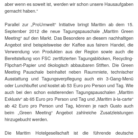
aber wenn es soweit ist, werden wir schon unsere Hausaufgaben
gemacht haben.“
Parallel zur „ProUmwelt“ Initiative bringt Maritim ab dem 15.
September 2012 die neue Tagungspauschale „Maritim Green
Meeting“ auf den Markt. Das Besondere an diesem nachhaltigen
Angebot sind beispielsweise der Kaffee aus fairem Handel, die
Verwendung von Produkten aus der Region sowie auch die
Bereitstellung von FSC zertifizierte
n
Tagungsblöcken, Recycling-
Flipchart-Papier
und ökologisch abbaubaren Stiften. Die Green
Meeting Pauschale beinhaltet neben Raummiete, technischer
Ausstattung und Tagungsverpflegung auch ein 3-Gang-Menü
oder Lunchbuffet und kostet ab 53 Euro pro Person und Tag. Wie
auch bei den schon existierenden Tagungspauschalen „Maritim
Exklusiv“ ab 65 Euro pro Person und Tag und „Maritim à-la-carte“
ab 42 Euro pro Person und Tag, können je nach Gusto auch
beim „Green Meeting“ Angebot zahlreiche Zusatzleistungen
hinzugebucht werden.
Die Maritim Hotelgesellschaft ist die führende deutsche