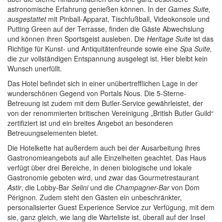
astronomische Erfahrung genießen können. In der
Games Suite,
ausgestattet
mit Pinball-Apparat, Tischfußball, Videokonsole und
Putting Green auf der Terrasse, finden die Gäste Abwechslung
und können ihren Sportsgeist ausleben. Die
Heritage Suite
ist das
Richtige für Kunst- und Antiquitätenfreunde sowie eine
Spa Suite,
die zur vollständigen Entspannung ausgelegt ist. Hier bleibt kein
Wunsch unerfüllt.
Das Hotel befindet sich in einer unübertrefflichen Lage in der
wunderschönen Gegend von Portals Nous. Die 5-Sterne-
Betreuung ist zudem mit dem Butler-Service gewährleistet, der
von der renommierten britischen Vereinigung „British Butler Guild“
zertifiziert ist und ein breites Angebot an besonderen
Betreuungselementen bietet.
Die Hotelkette hat außerdem auch bei der Ausarbeitung ihres
Gastronomieangebots auf alle Einzelheiten geachtet. Das Haus
verfügt über drei Bereiche, in denen biologische und lokale
Gastronomie geboten wird, und zwar das Gourmetrestaurant
Astir
, die Lobby-Bar
Selini
und die
Champagner-Bar
von Dom
Pérignon
.
Zudem steht den Gästen ein unbeschränkter,
personalisierter Guest Experience Service zur Verfügung, mit dem
sie, ganz gleich, wie lang die Warteliste ist, überall auf der Insel