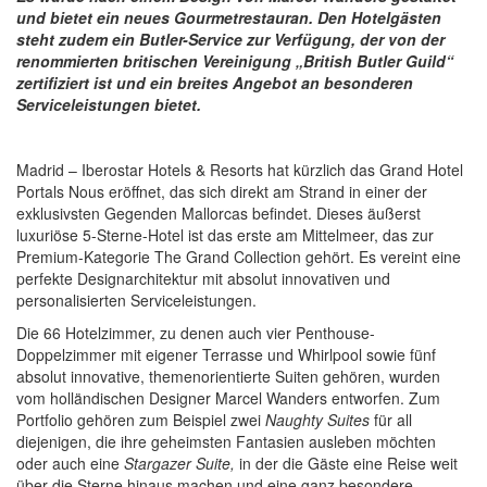
und bietet ein neues Gourmetrestauran. D
en Hotelgästen
steht zudem ein Butler-Service zur Verfügung, der von der
renommierten britischen Vereinigung „British Butler Guild“
zertifiziert ist und ein breites Angebot an besonderen
Serviceleistungen bietet.
Madrid – Iberostar Hotels & Resorts hat kürzlich das Grand Hotel
Portals Nous eröffnet, das sich direkt am Strand in einer der
exklusivsten Gegenden Mallorcas befindet. Dieses äußerst
luxuriöse 5-Sterne-Hotel ist das erste am Mittelmeer, das zur
Premium-Kategorie The Grand Collection gehört. Es vereint eine
perfekte Designarchitektur mit absolut innovativen und
personalisierten Serviceleistungen.
Die 66 Hotelzimmer, zu denen auch vier Penthouse-
Doppelzimmer mit eigener Terrasse und Whirlpool sowie fünf
absolut innovative, themenorientierte Suiten gehören, wurden
vom holländischen Designer Marcel Wanders entworfen. Zum
Portfolio gehören zum Beispiel zwei
Naughty Suites
für all
diejenigen, die ihre geheimsten Fantasien ausleben möchten
oder auch eine
Stargazer Suite,
in der die Gäste eine Reise weit
über die Sterne hinaus machen und eine ganz besondere