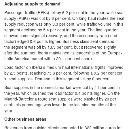
Adjusting supply to demand
Passenger traffic (RPKs) fell by 6.2 per cent in the year, while seat
supply (ASKs) was cut by 6 per cent. On long-haul routes the seat
supply reduction was only 3.3 per cent, while traffic volume in this
segment declined by 5.4 per cent in the year. The final quarter
showed some signs of recovery, and the occupancy rate (load
factor) edged 0.6 points higher. Business class seat demand in
the segment was off by 13.3 per cent, but it recovered slightly
after the summer. Iberia maintained its leadership of the Europe-
Latin America market with a 20.1 per cent share.
Load factor on Iberia’s medium haul international flights improved
by 2.5 points, reaching 75.6 per cent, following a 9.2 per cent cut
in seat supplies. Demand in this segment fell by 6 per cent.
Seat supplies in the domestic market were cut by 11 per cent in
the year, which pushed the load factor 0.4 points higher. On the
Madrid-Barcelona route seat supplies were slashed by 20 per
cent; this percentage was lower in the last nine months of the
year
Other business areas
Revenues from outside clients amounted to 322 million euros for