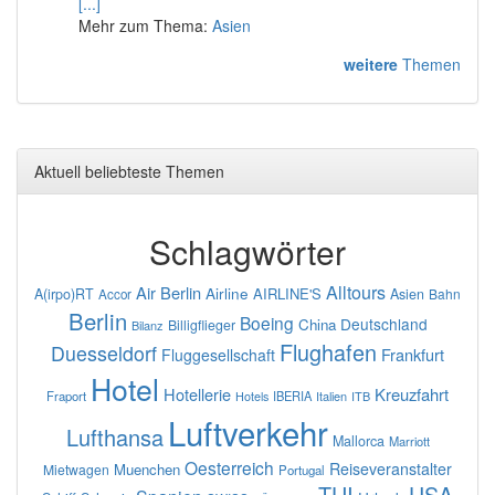
[...]
Mehr zum Thema:
Asien
weitere
Themen
Aktuell beliebteste Themen
Schlagwörter
Alltours
Air Berlin
Airline
AIRLINE'S
A(irpo)RT
Asien
Bahn
Accor
Berlin
Boeing
Deutschland
China
Billigflieger
Bilanz
Flughafen
Duesseldorf
Frankfurt
Fluggesellschaft
Hotel
Hotellerie
Kreuzfahrt
Fraport
IBERIA
Italien
ITB
Hotels
Luftverkehr
Lufthansa
Mallorca
Marriott
Oesterreich
Reiseveranstalter
Muenchen
Mietwagen
Portugal
TUI
USA