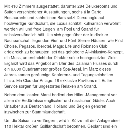
Mit 410 Zimmern ausgestattet, darunter 284 Deluxerooms und
Suiten verschiedener Ausstattungen, sechs á la Carte
Restaurants und zahlreichen Bars setzt Dursunoglu auf
hochwertige Kundschaft, die Luxus schätzt, kulinarisch verwöhnt
werden will und freie Liegen am Pool und Strand für
selbstverständlich hält. Um sich gegenüber der in direkter
Nachbarschaft liegenden Vier- und Fünf-Sterne-Häusern wie First
Choise, Pegasos, Iberotel, Magic Life und Robinson Club
erfolgreich zu behaupten, sei das gehobene All-inklusive-Konzept,
ein Muss, unterstreicht der Direktor seine hochgesetzten Ziele.
Ergänzt wird das Angebot am Ufer des Dalaman Flusses durch
ein 6.000 Quadratmeter großes Spa-Areal. Im März dieses
Jahres kamen geräumige Konferenz- und Tagungseinheiten
hinzu. Ein Clou der Anlage: 18 exklusive Pavillons mit Butler
Service sorgen für ungestörtes Relaxen am Strand.
Neben dem lokalen Markt bedient das Hilton-Management vor
allem die Bedürfnisse englischer und russischer Gäste. Auch
Urlauber aus Deutschland, Holland und Belgien gehören
inzwischen zur Stammkundschaft.
Um die Saison zu verlängern, wird in Kürze mit der Anlage einer
110 Hektar großen Golflandschaft begonnen. Geplant sind ein