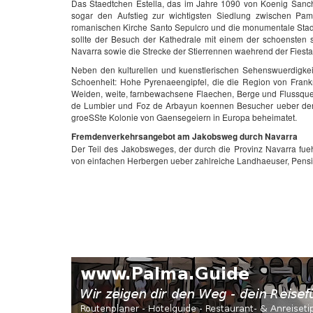
Das Staedtchen Estella, das im Jahre 1090 von Koenig San
sogar den Aufstieg zur wichtigsten Siedlung zwischen Pa
romanischen Kirche Santo Sepulcro und die monumentale Stadt
sollte der Besuch der Kathedrale mit einem der schoensten
Navarra sowie die Strecke der Stierrennen waehrend der Fiest
Neben den kulturellen und kuenstlerischen Sehenswuerdigkeit
Schoenheit: Hohe Pyrenaeengipfel, die die Region von Frankr
Weiden, weite, farnbewachsene Flaechen, Berge und Flussquel
de Lumbier und Foz de Arbayun koennen Besucher ueber den st
groeSSte Kolonie von Gaensegeiern in Europa beheimatet.
Fremdenverkehrsangebot am Jakobsweg durch Navarra
Der Teil des Jakobsweges, der durch die Provinz Navarra fuehr
von einfachen Herbergen ueber zahlreiche Landhaeuser, Pensio