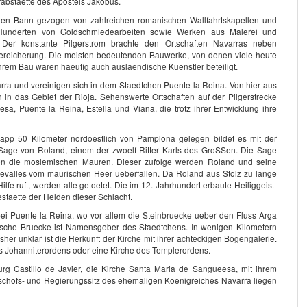
rabstaette des Apostels Jakobus.
en Bann gezogen von zahlreichen romanischen Wallfahrtskapellen und
, Hunderten von Goldschmiedearbeiten sowie Werken aus Malerei und
 Der konstante Pilgerstrom brachte den Ortschaften Navarras neben
Bereicherung. Die meisten bedeutenden Bauwerke, von denen viele heute
ihrem Bau waren haeufig auch auslaendische Kuenstler beteiligt.
a und vereinigen sich in dem Staedtchen Puente la Reina. Von hier aus
n in das Gebiet der Rioja. Sehenswerte Ortschaften auf der Pilgerstrecke
a, Puente la Reina, Estella und Viana, die trotz ihrer Entwicklung ihre
napp 50 Kilometer nordoestlich von Pamplona gelegen bildet es mit der
Sage von Roland, einem der zwoelf Ritter Karls des GroSSen. Die Sage
en die moslemischen Mauren. Dieser zufolge werden Roland und seine
ncevalles vom maurischen Heer ueberfallen. Da Roland aus Stolz zu lange
lfe ruft, werden alle getoetet. Die im 12. Jahrhundert erbaute Heiliggeist-
estaette der Helden dieser Schlacht.
ei Puente la Reina, wo vor allem die Steinbruecke ueber den Fluss Arga
ische Bruecke ist Namensgeber des Staedtchens. In wenigen Kilometern
her unklar ist die Herkunft der Kirche mit ihrer achteckigen Bogengalerie.
es Johanniterordens oder eine Kirche des Templerordens.
rg Castillo de Javier, die Kirche Santa Maria de Sangueesa, mit ihrem
 Bischofs- und Regierungssitz des ehemaligen Koenigreiches Navarra liegen