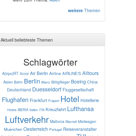
weitere
Themen
Aktuell beliebteste Themen
Schlagwörter
Alltours
Air Berlin
Airline
AIRLINE'S
A(irpo)RT
Accor
Berlin
Boeing
China
Asien
Bahn
Billigflieger
Bilanz
Duesseldorf
Deutschland
Fluggesellschaft
Hotel
Flughafen
Frankfurt
Hotellerie
Fraport
Lufthansa
Kreuzfahrt
IBERIA
Italien
ITB
Hotels
Luftverkehr
Mallorca
Mietwagen
Marriott
Oesterreich
Reiseveranstalter
Muenchen
Portugal