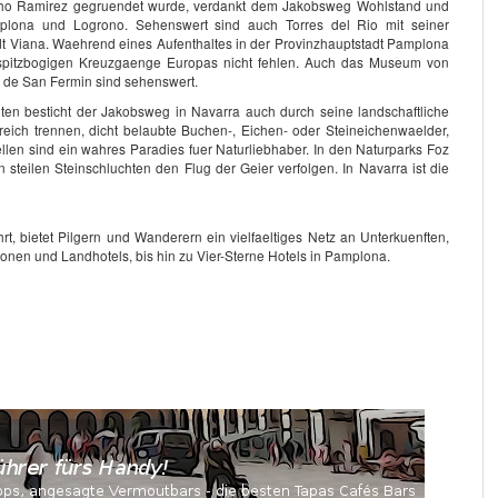
cho Ramirez gegruendet wurde, verdankt dem Jakobsweg Wohlstand und
mplona und Logrono. Sehenswert sind auch Torres del Rio mit seiner
 Viana. Waehrend eines Aufenthaltes in der Provinzhauptstadt Pamplona
 spitzbogigen Kreuzgaenge Europas nicht fehlen. Auch das Museum von
a de San Fermin sind sehenswert.
en besticht der Jakobsweg in Navarra auch durch seine landschaftliche
eich trennen, dicht belaubte Buchen-, Eichen- oder Steineichenwaelder,
len sind ein wahres Paradies fuer Naturliebhaber. In den Naturparks Foz
eilen Steinschluchten den Flug der Geier verfolgen. In Navarra ist die
t, bietet Pilgern und Wanderern ein vielfaeltiges Netz an Unterkuenften,
nen und Landhotels, bis hin zu Vier-Sterne Hotels in Pamplona.