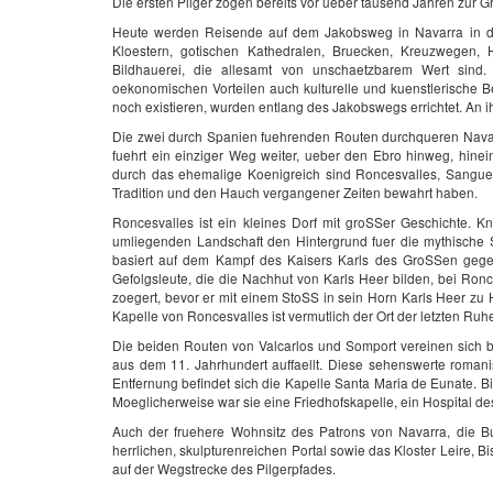
Die ersten Pilger zogen bereits vor ueber tausend Jahren zur G
Heute werden Reisende auf dem Jakobsweg in Navarra in d
Kloestern, gotischen Kathedralen, Bruecken, Kreuzwegen
Bildhauerei, die allesamt von unschaetzbarem Wert sind.
oekonomischen Vorteilen auch kulturelle und kuenstlerische 
noch existieren, wurden entlang des Jakobswegs errichtet. An 
Die zwei durch Spanien fuehrenden Routen durchqueren Navarr
fuehrt ein einziger Weg weiter, ueber den Ebro hinweg, hinei
durch das ehemalige Koenigreich sind Roncesvalles, Sanguees
Tradition und den Hauch vergangener Zeiten bewahrt haben.
Roncesvalles ist ein kleines Dorf mit groSSer Geschichte. K
umliegenden Landschaft den Hintergrund fuer die mythische 
basiert auf dem Kampf des Kaisers Karls des GroSSen geg
Gefolgsleute, die die Nachhut von Karls Heer bilden, bei Ro
zoegert, bevor er mit einem StoSS in sein Horn Karls Heer zu Hi
Kapelle von Roncesvalles ist vermutlich der Ort der letzten Ruh
Die beiden Routen von Valcarlos und Somport vereinen sich b
aus dem 11. Jahrhundert auffaellt. Diese sehenswerte roman
Entfernung befindet sich die Kapelle Santa Maria de Eunate. Bis
Moeglicherweise war sie eine Friedhofskapelle, ein Hospital d
Auch der fruehere Wohnsitz des Patrons von Navarra, die Bu
herrlichen, skulpturenreichen Portal sowie das Kloster Leire,
auf der Wegstrecke des Pilgerpfades.