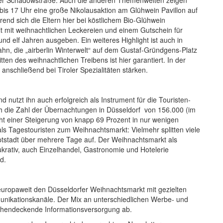
 bis 17 Uhr eine große Nikolausaktion am Glühwein Pavillon auf
d sich die Eltern hier bei köstlichem Bio-Glühwein
lt mit weihnachtlichen Leckereien und einem Gutschein für
nd elf Jahren ausgeben. Ein weiteres Highlight ist auch in
hn, die „airberlin Winterwelt“ auf dem Gustaf-Gründgens-Platz
en des weihnachtlichen Treibens ist hier garantiert. In der
nschließend bei Tiroler Spezialitäten stärken.
nutzt ihn auch erfolgreich als Instrument für die Touristen-
die Zahl der Übernachtungen in Düsseldorf von 156.000 (im
ht einer Steigerung von knapp 69 Prozent in nur wenigen
s Tagestouristen zum Weihnachtsmarkt: Vielmehr splitten viele
tstadt über mehrere Tage auf. Der Weihnachtsmarkt als
lukrativ, auch Einzelhandel, Gastronomie und Hotelerie
d.
europaweit den Düsseldorfer Weihnachtsmarkt mit gezielten
ikationskanäle. Der Mix an unterschiedlichen Werbe- und
ächendeckende Informationsversorgung ab.