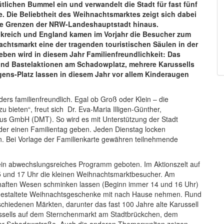
lichen Bummel ein und verwandelt die Stadt für fast fünf
. Die Beliebtheit des Weihnachtsmarktes zeigt sich dabei
die Grenzen der NRW-Landeshauptstadt hinaus.
nkreich und England kamen im Vorjahr die Besucher zum
achtsmarkt eine der tragenden touristischen Säulen in der
en wird in diesem Jahr Familienfreundlichkeit: Das
und Bastelaktionen am Schadowplatz, mehrere Karussells
ens-Platz lassen in diesem Jahr vor allem Kinderaugen
ers familienfreundlich. Egal ob Groß oder Klein – die
bieten“, freut sich Dr. Eva-Maria Illigen-Günther,
mus GmbH (DMT). So wird es mit Unterstützung der Stadt
der einen Familientag geben. Jeden Dienstag locken
n. Bei Vorlage der Familienkarte gewähren teilnehmende
 ein abwechslungsreiches Programm geboten. Im Aktionszelt auf
5 und 17 Uhr die kleinen Weihnachtsmarktbesucher. Am
rhaften Wesen schminken lassen (Beginn immer 14 und 16 Uhr)
gestaltete Weihnachtsgeschenke mit nach Hause nehmen. Rund
schiedenen Märkten, darunter das fast 100 Jahre alte Karussell
ussells auf dem Sternchenmarkt am Stadtbrückchen, dem
er Schadowstraße. Auch die anderen Themenwelten zeigen