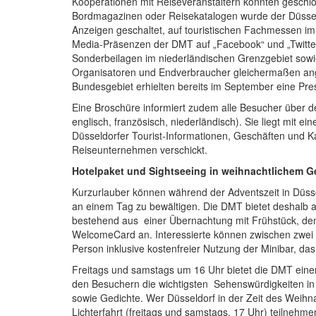
Kooperationen mit Reiseveranstaltern konnten geschl
Bordmagazinen oder Reisekatalogen wurde der Düssel
Anzeigen geschaltet, auf touristischen Fachmessen im
Media-Präsenzen der DMT auf „Facebook“ und „Twitter“ 
Sonderbeilagen im niederländischen Grenzgebiet sowi
Organisatoren und Endverbraucher gleichermaßen ange
Bundesgebiet erhielten bereits im September eine Pr
Eine Broschüre informiert zudem alle Besucher über d
englisch, französisch, niederländisch). Sie liegt mit
Düsseldorfer Tourist-Informationen, Geschäften und K
Reiseunternehmen verschickt.
Hotelpaket und Sightseeing in weihnachtlichem 
Kurzurlauber können während der Adventszeit in Düsseld
an einem Tag zu bewältigen. Die DMT bietet deshalb a
bestehend aus einer Übernachtung mit Frühstück, dem
WelcomeCard an. Interessierte können zwischen zwei Ho
Person inklusive kostenfreier Nutzung der Minibar, das
Freitags und samstags um 16 Uhr bietet die DMT einen
den Besuchern die wichtigsten Sehenswürdigkeiten in 
sowie Gedichte. Wer Düsseldorf in der Zeit des Weihn
Lichterfahrt (freitags und samstags, 17 Uhr) teilnehme