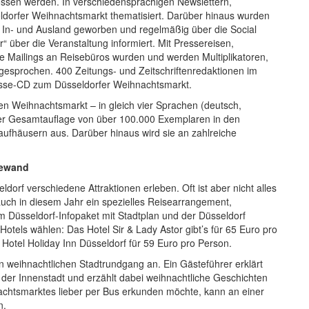
ossen werden. In verschiedensprachigen Newslettern,
dorfer Weihnachtsmarkt thematisiert. Darüber hinaus wurden
 In- und Ausland geworben und regelmäßig über die Social
über die Veranstaltung informiert. Mit Pressereisen,
e Mailings an Reisebüros wurden und werden Multiplikatoren,
sprochen. 400 Zeitungs- und Zeitschriftenredaktionen im
esse-CD zum Düsseldorfer Weihnachtsmarkt.
en Weihnachtsmarkt – in gleich vier Sprachen (deutsch,
 einer Gesamtauflage von über 100.000 Exemplaren in den
aufhäusern aus. Darüber hinaus wird sie an zahlreiche
Gewand
orf verschiedene Attraktionen erleben. Oft ist aber nicht alles
uch in diesem Jahr ein spezielles Reisearrangement,
 Düsseldorf-Infopaket mit Stadtplan und der Düsseldorf
tels wählen: Das Hotel Sir & Lady Astor gibt’s für 65 Euro pro
 Hotel Holiday Inn Düsseldorf für 59 Euro pro Person.
 weihnachtlichen Stadtrundgang an. Ein Gästeführer erklärt
der Innenstadt und erzählt dabei weihnachtliche Geschichten
achtsmarktes lieber per Bus erkunden möchte, kann an einer
n.