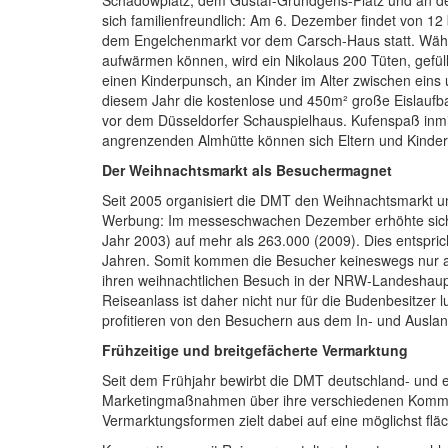
sich familienfreundlich: Am 6. Dezember findet von 12
dem Engelchenmarkt vor dem Carsch-Haus statt. Währen
aufwärmen können, wird ein Nikolaus 200 Tüten, gefül
einen Kinderpunsch, an Kinder im Alter zwischen eins u
diesem Jahr die kostenlose und 450m² große Eislaufba
vor dem Düsseldorfer Schauspielhaus. Kufenspaß inmitt
angrenzenden Almhütte können sich Eltern und Kinder a
Der Weihnachtsmarkt als Besuchermagnet
Seit 2005 organisiert die DMT den Weihnachtsmarkt und 
Werbung: Im messeschwachen Dezember erhöhte sich 
Jahr 2003) auf mehr als 263.000 (2009). Dies entspric
Jahren. Somit kommen die Besucher keineswegs nur al
ihren weihnachtlichen Besuch in der NRW-Landeshaup
Reiseanlass ist daher nicht nur für die Budenbesitzer 
profitieren von den Besuchern aus dem In- und Auslan
Frühzeitige und breitgefächerte Vermarktung
Seit dem Frühjahr bewirbt die DMT deutschland- und 
Marketingmaßnahmen über ihre verschiedenen Kommun
Vermarktungsformen zielt dabei auf eine möglichst fl