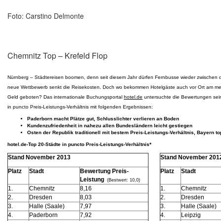
Foto: Carstino Delmonte
Chemnitz Top – Krefeld Flop
Nürnberg – Städtereisen boomen, denn seit diesem Jahr dürfen Fernbusse wieder zwischen 
neue Wettbewerb senkt die Reisekosten. Doch wo bekommen Hotelgäste auch vor Ort am mei
Geld geboten? Das internationale Buchungsportal
hotel.de
untersuchte die Bewertungen sei
in puncto Preis-Leistungs-Verhältnis mit folgenden Ergebnissen:
Paderborn macht Plätze gut, Schlusslichter verlieren an Boden
Kundenzufriedenheit in nahezu allen Bundesländern leicht gestiegen
Osten der Republik traditionell mit bestem Preis-Leistungs-Verhältnis, Bayern t
hotel.de-Top 20-Städte in puncto Preis-Leistungs-Verhältnis*
Stand November 2013
Stand November 201
Platz
Stadt
Bewertung Preis-
Platz
Stadt
Leistung
(Bestwert: 10,0)
1.
Chemnitz
8,16
1.
Chemnitz
2.
Dresden
8,03
2.
Dresden
3.
Halle (Saale)
7,97
3.
Halle (Saale)
4.
Paderborn
7,92
4.
Leipzig