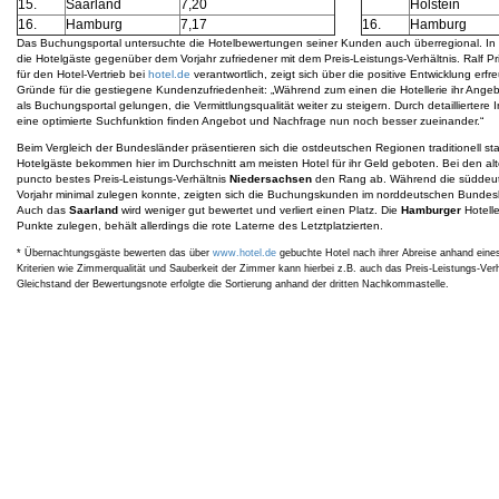
15.
Saarland
7,20
Holstein
16.
Hamburg
7,17
16.
Hamburg
Das Buchungsportal untersuchte die Hotelbewertungen seiner Kunden auch überregional. In
die Hotelgäste gegenüber dem Vorjahr zufriedener mit dem Preis-Leistungs-Verhältnis. Ralf P
für den Hotel-Vertrieb bei
hotel.de
verantwortlich, zeigt sich über die positive Entwicklung erfr
Gründe für die gestiegene Kundenzufriedenheit: „Während zum einen die Hotellerie ihr Angeb
als Buchungsportal gelungen, die Vermittlungsqualität weiter zu steigern. Durch detailliertere
eine optimierte Suchfunktion finden Angebot und Nachfrage nun noch besser zueinander.“
Beim Vergleich der Bundesländer präsentieren sich die ostdeutschen Regionen traditionell sta
Hotelgäste bekommen hier im Durchschnitt am meisten Hotel für ihr Geld geboten. Bei den a
puncto bestes Preis-Leistungs-Verhältnis
Niedersachsen
den Rang ab. Während die süddeut
Vorjahr minimal zulegen konnte, zeigten sich die Buchungskunden im norddeutschen Bundesl
Auch das
Saarland
wird weniger gut bewertet und verliert einen Platz. Die
Hamburger
Hotelle
Punkte zulegen, behält allerdings die rote Laterne des Letztplatzierten.
* Übernachtungsgäste bewerten das über
www.hotel.de
gebuchte Hotel nach ihrer Abreise anhand eine
Kriterien wie Zimmerqualität und Sauberkeit der Zimmer kann hierbei z.B. auch das Preis-Leistungs-Verhä
Gleichstand der Bewertungsnote erfolgte die Sortierung anhand der dritten Nachkommastelle.