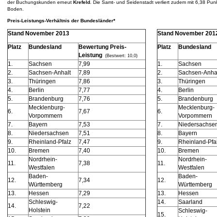
der Buchungskunden erneut
Krefeld
. Die Samt- und Seidenstadt verliert zudem mit 6,38 Punk
Boden.
Preis-Leistungs-Verhältnis der Bundesländer*
Stand November 2013
Stand November 201
Platz
Bundesland
Bewertung Preis-
Platz
Bundesland
Leistung
(Bestwert: 10,0)
1.
Sachsen
7,99
1.
Sachsen
2.
Sachsen-Anhalt
7,89
2.
Sachsen-Anha
3.
Thüringen
7,86
3.
Thüringen
4.
Berlin
7,77
4.
Berlin
5.
Brandenburg
7,76
5.
Brandenburg
Mecklenburg-
Mecklenburg-
6.
7,67
6.
Vorpommern
Vorpommern
7.
Bayern
7,53
7.
Niedersachse
8.
Niedersachsen
7,51
8.
Bayern
9.
Rheinland-Pfalz
7,47
9.
Rheinland-Pfa
10.
Bremen
7,40
10.
Bremen
Nordrhein-
Nordrhein-
11.
7,38
11.
Westfalen
Westfalen
Baden-
Baden-
12.
7,34
12.
Württemberg
Württemberg
13.
Hessen
7,29
13.
Hessen
Schleswig-
14.
Saarland
14.
7,22
Holstein
Schleswig-
15.