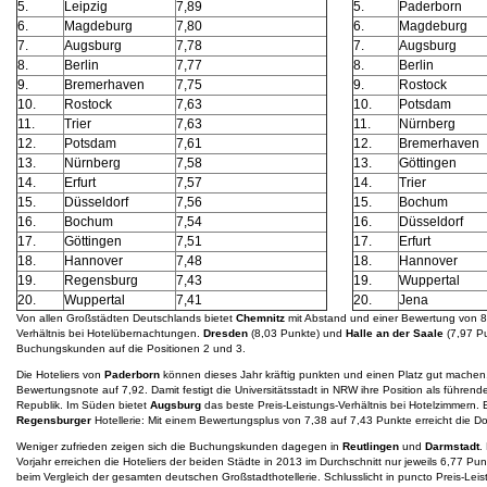
5.
Leipzig
7,89
5.
Paderborn
6.
Magdeburg
7,80
6.
Magdeburg
7.
Augsburg
7,78
7.
Augsburg
8.
Berlin
7,77
8.
Berlin
9.
Bremerhaven
7,75
9.
Rostock
10.
Rostock
7,63
10.
Potsdam
11.
Trier
7,63
11.
Nürnberg
12.
Potsdam
7,61
12.
Bremerhaven
13.
Nürnberg
7,58
13.
Göttingen
14.
Erfurt
7,57
14.
Trier
15.
Düsseldorf
7,56
15.
Bochum
16.
Bochum
7,54
16.
Düsseldorf
17.
Göttingen
7,51
17.
Erfurt
18.
Hannover
7,48
18.
Hannover
19.
Regensburg
7,43
19.
Wuppertal
20.
Wuppertal
7,41
20.
Jena
Von allen Großstädten Deutschlands bietet
Chemnitz
mit Abstand und einer Bewertung von 8,
Verhältnis bei Hotelübernachtungen.
Dresden
(8,03 Punkte) und
Halle an der Saale
(7,97 Pu
Buchungskunden auf die Positionen 2 und 3.
Die Hoteliers von
Paderborn
können dieses Jahr kräftig punkten und einen Platz gut machen
Bewertungsnote auf 7,92. Damit festigt die Universitätsstadt in NRW ihre Position als führen
Republik. Im Süden bietet
Augsburg
das beste Preis-Leistungs-Verhältnis bei Hotelzimmern. E
Regensburger
Hotellerie: Mit einem Bewertungsplus von 7,38 auf 7,43 Punkte erreicht die D
Weniger zufrieden zeigen sich die Buchungskunden dagegen in
Reutlingen
und
Darmstadt
.
Vorjahr erreichen die Hoteliers der beiden Städte in 2013 im Durchschnitt nur jeweils 6,77 P
beim Vergleich der gesamten deutschen Großstadthotellerie. Schlusslicht in puncto Preis-Leis