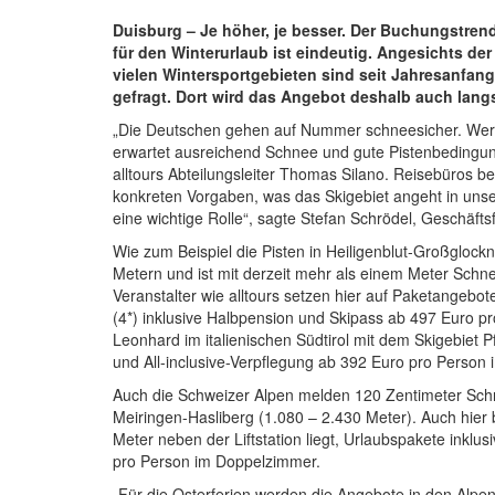
Duisburg – Je höher, je besser. Der Buchungstrend
für den Winterurlaub ist eindeutig. Angesichts d
vielen Wintersportgebieten sind seit Jahresanfan
gefragt. Dort wird das Angebot deshalb auch lan
„Die Deutschen gehen auf Nummer schneesicher. Wer e
erwartet ausreichend Schnee und gute Pistenbedingung
alltours Abteilungsleiter Thomas Silano. Reisebüros
konkreten Vorgaben, was das Skigebiet angeht in unse
eine wichtige Rolle“, sagte Stefan Schrödel, Geschäftsf
Wie zum Beispiel die Pisten in Heiligenblut-Großglockn
Metern und ist mit derzeit mehr als einem Meter Sc
Veranstalter wie alltours setzen hier auf Paketangebot
(4*) inklusive Halbpension und Skipass ab 497 Euro pr
Leonhard im italienischen Südtirol mit dem Skigebiet P
und All-inclusive-Verpflegung ab 392 Euro pro Person
Auch die Schweizer Alpen melden 120 Zentimeter Schn
Meiringen-Hasliberg (1.080 – 2.430 Meter). Auch hier b
Meter neben der Liftstation liegt, Urlaubspakete inkl
pro Person im Doppelzimmer.
„Für die Osterferien werden die Angebote in den Alp