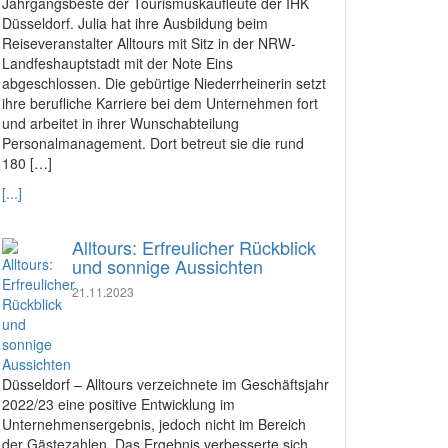
Jahrgangsbeste der Tourismuskaufleute der IHK
Düsseldorf. Julia hat ihre Ausbildung beim
Reiseveranstalter Alltours mit Sitz in der NRW-
Landfeshauptstadt mit der Note Eins
abgeschlossen. Die gebürtige Niederrheinerin setzt
ihre berufliche Karriere bei dem Unternehmen fort
und arbeitet in ihrer Wunschabteilung
Personalmanagement. Dort betreut sie die rund
180 […]
[...]
Alltours: Erfreulicher Rückblick
und sonnige Aussichten
21.11.2023
Düsseldorf – Alltours verzeichnete im Geschäftsjahr
2022/23 eine positive Entwicklung im
Unternehmensergebnis, jedoch nicht im Bereich
der Gästezahlen. Das Ergebnis verbesserte sich