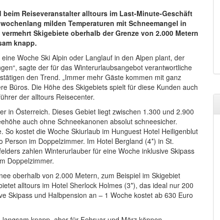
 beim Reiseveranstalter alltours im Last-Minute-Geschäft
er wochenlang milden Temperaturen mit Schneemangel in
g vermehrt Skigebiete oberhalb der Grenze von 2.000 Metern
gsam knapp.
ine Woche Ski Alpin oder Langlauf in den Alpen plant, der
en“, sagte der für das Winterurlaubsangebot verantwortliche
 bestätigen den Trend. „Immer mehr Gäste kommen mit ganz
re Büros. Die Höhe des Skigebiets spielt für diese Kunden auch
ührer der alltours Reisecenter.
er in Österreich. Dieses Gebiet liegt zwischen 1.300 und 2.900
hneehöhe auch ohne Schneekanonen absolut schneesicher.
e. So kostet die Woche Skiurlaub im Hunguest Hotel Heiligenblut
o Person im Doppelzimmer. Im Hotel Bergland (4*) in St.
felders zahlen Winterurlauber für eine Woche inklusive Skipass
 im Doppelzimmer.
ee oberhalb von 2.000 Metern, zum Beispiel im Skigebiet
ietet alltours im Hotel Sherlock Holmes (3*), das ideal nur 200
usive Skipass und Halbpension an – 1 Woche kostet ab 630 Euro
en langsam knapp, aber für Februar und März können